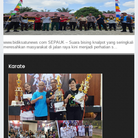
www.bidiksatunews com SEPAUK – Suara bising knalpot yang seringkali
meresahkan masyarakat di jalan raya kini menjadi perhatian s...
Karate