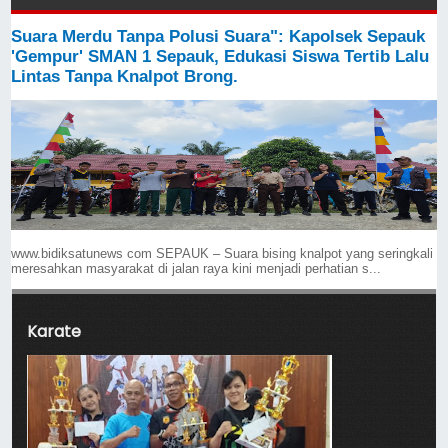
Suara Merdu Tanpa Polusi Suara": Kapolsek Sepauk
'Gempur' SMAN 1 Sepauk, Edukasi Siswa Tertib Lalu
Lintas Tanpa Knalpot Brong.
www.bidiksatunews com SEPAUK – Suara bising knalpot yang seringkali
meresahkan masyarakat di jalan raya kini menjadi perhatian s...
Karate