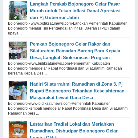
Langkah Pemkab Bojonegoro Gelar Pasar
Murah untuk Tekan Inflasi Dapat Apresiasi
dari Pj Gubernur Jatim
Bojonegoro - www.bidiksatunews.com-Langkah Pemerintah Kabupaten
Bojonegoro melalui Tim Pengendalian Inflasi Daerah (TPID) dalam
upaya ...
Pemkab Bojonegoro Gelar Rakor dan
Silaturahim Ramadan Bareng Para Kepala
Desa, Langkah Sinkronisasi Program
Bojonegoro-www.bidiksatunews.com-Pemerintah Kabupaten
Bojonegoro menggelar Rapat Koordinasi dan Silaturahim Ramadan
bersama Kepala Des ...
Hadiri Silaturrahmi Ramadhan di Zona 3, Pj
Bupati Bojonegoro Tekankan Kesejahteraan
Masyarakat Lewat Dana Desa
Bojonegoro-www-bidiksatunews.com-Pemerintah Kabupaten
Bojonegoro kembali menggelar Rapat Koordinasi Desa dan Silaturahmi
Ramadhan bers ...
Lestarikan Tradisi Lokal dan Meriahkan
Ramadhan, Disbudpar Bojonegoro Gelar
Lomba Oklik