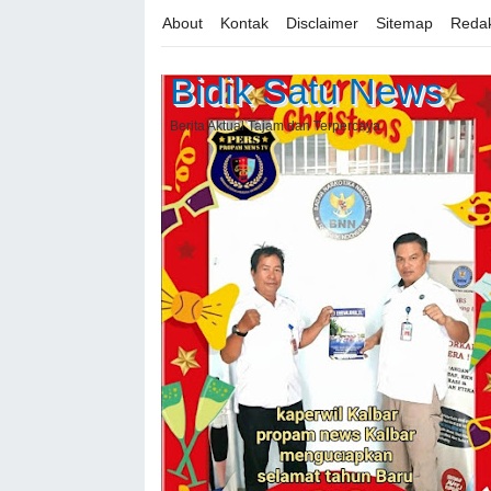
About
Kontak
Disclaimer
Sitemap
Redak
Bidik Satu News
Berita Aktual Tajam dan Terpercaya