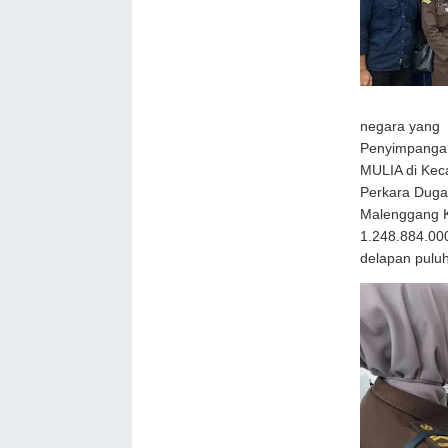
negara yang b
Penyimpanga
MULIA di Kec
Perkara Duga
Malenggang 
1.248.884.000
delapan puluh