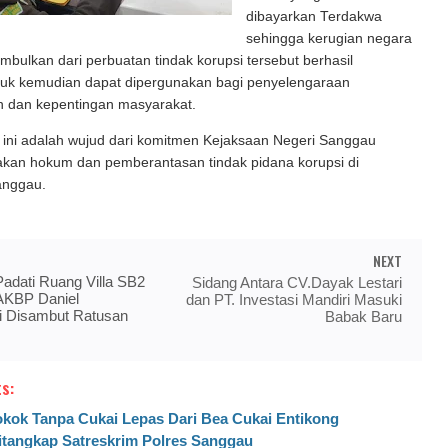
dibayarkan Terdakwa
sehingga kerugian negara
timbulkan dari perbuatan tindak korupsi tersebut berhasil
ntuk kemudian dapat dipergunakan bagi penyelengaraan
dan kepentingan masyarakat.
al ini adalah wujud dari komitmen Kejaksaan Negeri Sanggau
kan hokum dan pemberantasan tindak pidana korupsi di
anggau.
NEXT
adati Ruang Villa SB2
Sidang Antara CV.Dayak Lestari
 AKBP Daniel
dan PT. Investasi Mandiri Masuki
i Disambut Ratusan
Babak Baru
s:
kok Tanpa Cukai Lepas Dari Bea Cukai Entikong
itangkap Satreskrim Polres Sanggau