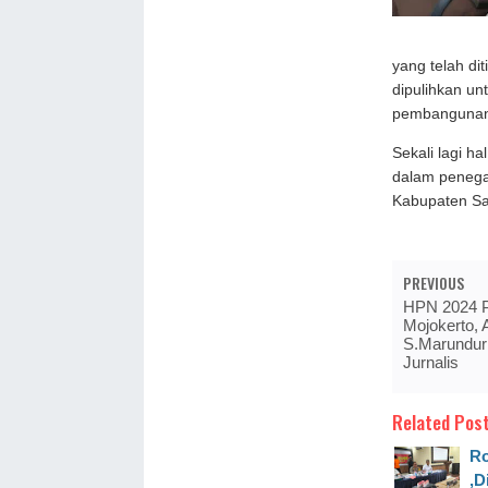
yang telah di
dipulihkan u
pembangunan 
Sekali lagi h
dalam penega
Kabupaten S
PREVIOUS
HPN 2024 P
Mojokerto,
S.Marundur
Jurnalis
Related Post
Ro
,D