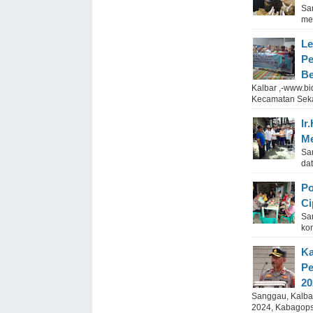
Sa
me
Le
Pe
Be
Kalbar ,-www.b
Kecamatan Seka
Ir
Me
Sa
da
Po
Ci
Sa
ko
Ka
Pe
20
Sanggau, Kalba
2024, Kabagops