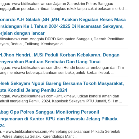
nggau. www.bidiksatunews.comJajaran Satreskrim Polres Sanggau
nggagalkan peredaran ribuan bungkus rokok tanpa cukai belasan merk d ...
onardo A.H Silalahi,SH.,MH. Adakan Kegiatan Reses Masa
rsidangan Ke 1 Tahun 2024-2025 Di Kecamatan Sekayam,
rjalan dengan lancar
idiksatunews.com Anggota DPRD Kabupaten Sanggau, Daerah Pemilihan,
yam, Beduai, Entikong, Kembayan d ...
.H.Jhon Hendri., M.Si Peduli Korban Kebakaran, Dengan
nyerahkan Bantuan Sembako Dan Uang Tunai.
nggau. www.bidiksatunews.com Jhon Hendri beserta rombongan dan Tim
tang membawa beberapa bantuan sembako, untuk korban kebak ...
lsek Sekayam Ngopi Bareng Bersama Tokoh Masyarakat,
pta Kondisi Jelang Pemilu 2024
nggau, www.bidiksatunews.com -Untuk mewujudkan kondisi aman dan
ndusif menjelang Pemilu 2024, Kapolsek Sekayam IPTU Junaifi, S.H m ...
bag Ops Polres Sanggau Monitoring Personil
ngamanan di Kantor KPU dan Bawaslu Jelang Pilkada
24
r. – www.bidiksatunews.com,-Menjelang pelaksanaan Pilkada Serentak
 Polres Sanggau Selaku Karendalops Mant ...