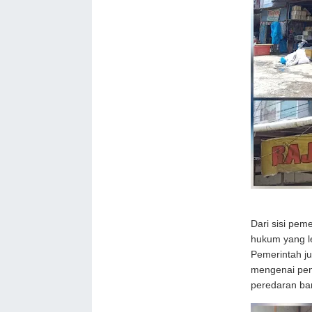
Dari sisi pem
hukum yang le
Pemerintah j
mengenai pen
peredaran bar