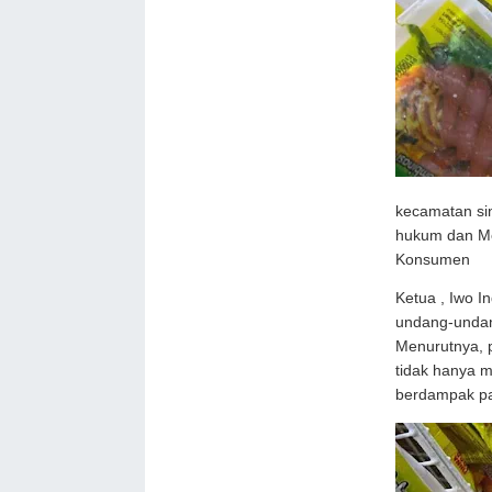
kecamatan sin
hukum dan M
Konsumen
Ketua , Iwo I
undang-undan
Menurutnya, 
tidak hanya m
berdampak pa