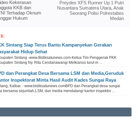
 Video Kekerasan
Preydes XFS Runner Up 1 Putri
nggota KKB dan
Nusantara Sumatera Utara, Anak
TNI Terhadap Oknum
Seorang Polisi Polrestabes
langgar Hukum
Medan
s:
K Sintang Siap Terus Bantu Kampanyekan Gerakan
syarakat Hidup Sehat
bupaten Sintang -www.Bidiksatunews.com-Ketua Tim Penggerak PKK
bupaten Sintang Ny. Rita Cendanawangi Melkianus turut m ...
D dan Perangkat Desa Bersama LSM dan Media,Geruduk
ntor Inspektorat Minta Hasil Audit Kades Sungai Raya
ntang, Kalbar. - www.bidiksatunews.comBPD dan Perangkat desa sungai
ya bersama sejumlah,LSM, dan media mendatangi kantor inspektor ...