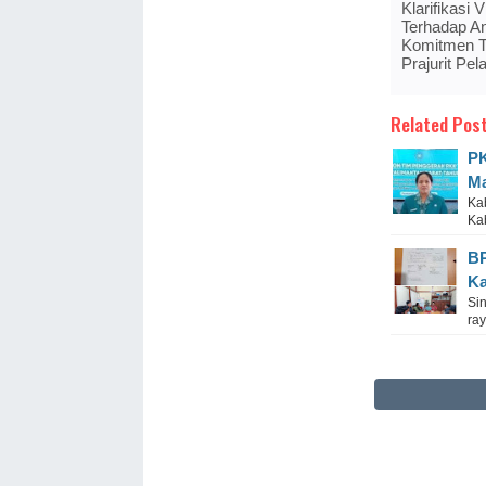
Klarifikasi
Terhadap A
Komitmen 
Prajurit Pe
Related Post
PK
Ma
Ka
Ka
BP
Ka
Si
ra