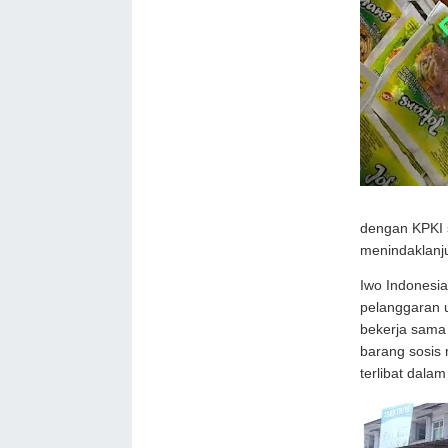
dengan KPKI s
menindaklanju
Iwo Indonesi
pelanggaran u
bekerja sama
barang sosis
terlibat dalam