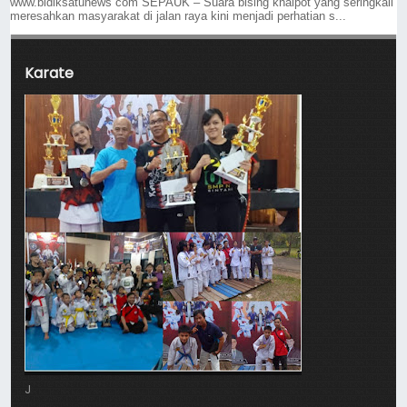
www.bidiksatunews com SEPAUK – Suara bising knalpot yang seringkali
meresahkan masyarakat di jalan raya kini menjadi perhatian s...
Karate
J