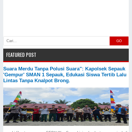
GO
FEATURED POST
Suara Merdu Tanpa Polusi Suara": Kapolsek Sepauk
'Gempur' SMAN 1 Sepauk, Edukasi Siswa Tertib Lalu
Lintas Tanpa Knalpot Brong.