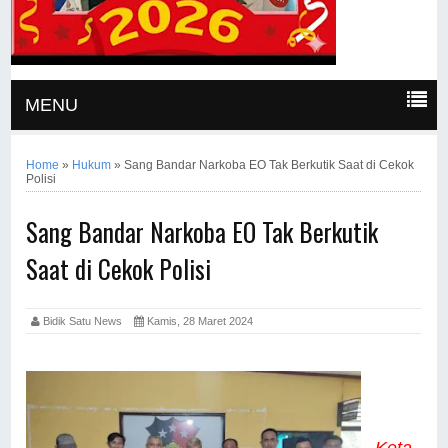
MENU
Home
»
Hukum
»
Sang Bandar Narkoba EO Tak Berkutik Saat di Cekok
Polisi
Sang Bandar Narkoba EO Tak Berkutik
Saat di Cekok Polisi
Bidik Satu News
Kamis, 28 Maret 2024
Keta