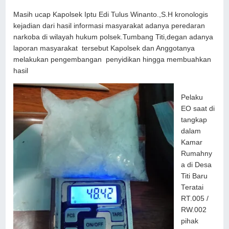
Masih ucap Kapolsek Iptu Edi Tulus Winanto.,S.H kronologis
kejadian dari hasil informasi masyarakat adanya peredaran
narkoba di wilayah hukum polsek.Tumbang Titi,degan adanya
laporan masyarakat tersebut Kapolsek dan Anggotanya
melakukan pengembangan penyidikan hingga membuahkan
hasil
Pelaku
EO saat di
tangkap
dalam
Kamar
Rumahny
a di Desa
Titi Baru
Teratai
RT.005 /
RW.002
pihak