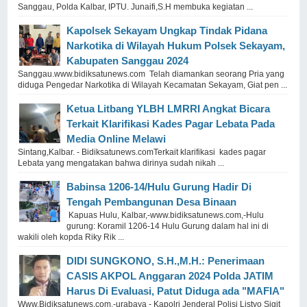
Sanggau, Polda Kalbar, IPTU. Junaifi,S.H membuka kegiatan ...
Kapolsek Sekayam Ungkap Tindak Pidana
Narkotika di Wilayah Hukum Polsek Sekayam,
Kabupaten Sanggau 2024
Sanggau.www.bidiksatunews.com Telah diamankan seorang Pria yang
diduga Pengedar Narkotika di Wilayah Kecamatan Sekayam, Giat pen ...
Ketua Litbang YLBH LMRRI Angkat Bicara
Terkait Klarifikasi Kades Pagar Lebata Pada
Media Online Melawi
Sintang,Kalbar. - Bidiksatunews.comTerkait klarifikasi kades pagar
Lebata yang mengatakan bahwa dirinya sudah nikah ...
Babinsa 1206-14/Hulu Gurung Hadir Di
Tengah Pembangunan Desa Binaan
Kapuas Hulu, Kalbar,-www.bidiksatunews.com,-Hulu
gurung: Koramil 1206-14 Hulu Gurung dalam hal ini di
wakili oleh kopda Riky Rik ...
DIDI SUNGKONO, S.H.,M.H.: Penerimaan
CASIS AKPOL Anggaran 2024 Polda JATIM
Harus Di Evaluasi, Patut Diduga ada "MAFIA"
Www.Bidiksatunews.com,-urabaya - Kapolri Jenderal Polisi Listyo Sigit