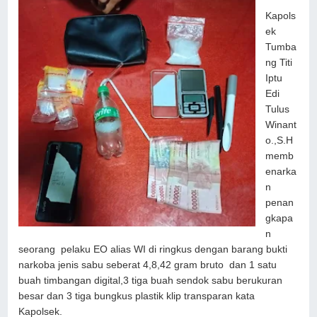
Kapols
ek
Tumba
ng Titi
Iptu
Edi
Tulus
Winant
o.,S.H
memb
enarka
n
penan
gkapa
n
seorang pelaku EO alias WI di ringkus dengan barang bukti
narkoba jenis sabu seberat 4,8,42 gram bruto dan 1 satu
buah timbangan digital,3 tiga buah sendok sabu berukuran
besar dan 3 tiga bungkus plastik klip transparan kata
Kapolsek.