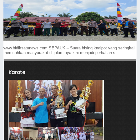
www.bidiksatunews com SEPAUK – Suara bising knalpot yang seringkali
meresahkan masyarakat di jalan raya kini menjadi perhatian s...
Karate