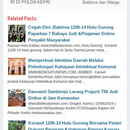
RI DI POLDA KEPRI
Babinsa dan Warga
Related Posts:
Cegah Dini ,Babinsa 1206-14 Hulu Gurung
Paparkan 7 Bahaya Judi &Pinjaman Online
Penyakit Masyarakat
Kapuas Hulu Kalbar,-www.bidiksatunews.com,-Hulu Gurung: Koramil
1206-14 Hulu gurung dalam hal ini Sertu Slamet jumari mela ...
Memperkuat Identitas Daerah Melalui
Pelindungan Kekayaan Intelektual Komunal
WWW.BIDIKSATUNEWS.COM,-JEMBER - Kanwil
Kemenkumham Jatim berupaya meningkatkan pencatatan
produk Kekayaan Intelektual Komunal dari Kab ...
Danramil Sambirejo Larang Prajurit TNI Judi
Online di Jam Komandan
Www.Bidiksatunews.com,-Sragen, Kamis ( 20/06/2024 )
Danramil 08/Sambirejo Kodim 0725/Sragen Kapten Inf
Prihatin Yudho melaksanakan jam ...
Koramil 1206-14 Hulu Gurung Bersama Petani
Dukung Peogram Ketahanan Pangan Kapuas