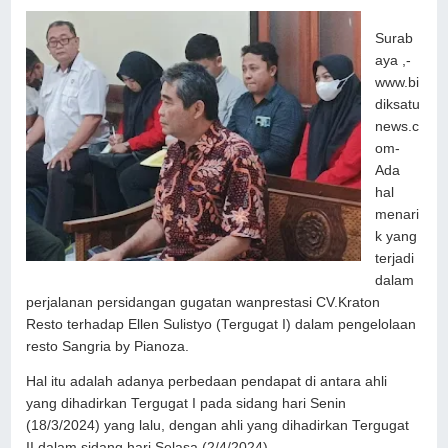
Surab
aya ,-
www.bi
diksatu
news.c
om-
Ada
hal
menari
k yang
terjadi
dalam
perjalanan persidangan gugatan wanprestasi CV.Kraton
Resto terhadap Ellen Sulistyo (Tergugat I) dalam pengelolaan
resto Sangria by Pianoza.
Hal itu adalah adanya perbedaan pendapat di antara ahli
yang dihadirkan Tergugat I pada sidang hari Senin
(18/3/2024) yang lalu, dengan ahli yang dihadirkan Tergugat
II dalam sidang hari Selasa (2/4/2024).