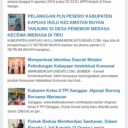
selasa tanggal 6 agustus 2024 pukul 03.33:01 WITA terjadi di Desa
Nanga ...
PELANGGAN PLN PESERO KABUPATEN
KAPUAS HULU KECAMATAN BUYAN
TANJUNG DI DESA PENEMOR MERASA
KECEWA /MERASA DI TIPU
KABUPATEN KAPUAS HULU,WWW.BIDIKSATUNEWS.COM,-Apa bila di
kompermasi CV SETRUM WIJAYA melalui via phone pehak CV
SETRUM WIJAYA menjelas ...
Memperkuat Identitas Daerah Melalui
Pelindungan Kekayaan Intelektual Komunal
WWW.BIDIKSATUNEWS.COM,-JEMBER - Kanwil
Kemenkumham Jatim berupaya meningkatkan pencatatan
produk Kekayaan Intelektual Komunal dari Kab ...
Kakanim Kelas II TPI Sanggau ,Ngoopi Bareng
Bersama Wartawan
Sanggau, www.bidiksatunews.comKepala kantor imigrasi
kelas II TPI Sanggau, Kizlar Assad yang baru dilantik pada
Senin (3/6/24) ini gel ...
Polsek Beduai Memberikan Santunan, Dalam
Rangka 1 Juli Kepada 11 Orang Lansia.