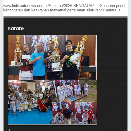
www.bidiksatunews com 4/Agustus/2026 SENGATAP — Suasana penuh
kehangatan dan keakraban mewarnai pertemuan silaturahmi antara jaj...
Karate
J