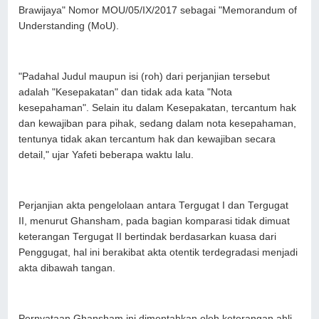
Brawijaya" Nomor MOU/05/IX/2017 sebagai "Memorandum of
Understanding (MoU).
"Padahal Judul maupun isi (roh) dari perjanjian tersebut
adalah "Kesepakatan" dan tidak ada kata "Nota
kesepahaman". Selain itu dalam Kesepakatan, tercantum hak
dan kewajiban para pihak, sedang dalam nota kesepahaman,
tentunya tidak akan tercantum hak dan kewajiban secara
detail," ujar Yafeti beberapa waktu lalu.
Perjanjian akta pengelolaan antara Tergugat I dan Tergugat
II, menurut Ghansham, pada bagian komparasi tidak dimuat
keterangan Tergugat II bertindak berdasarkan kuasa dari
Penggugat, hal ini berakibat akta otentik terdegradasi menjadi
akta dibawah tangan.
Pernyataan Ghansham ini dimentahkan oleh keterangan ahli