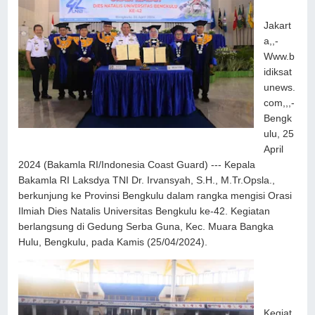
Jakart
a,,-
Www.b
idiksat
unews.
com,,,-
Bengk
ulu, 25
April
2024 (Bakamla RI/Indonesia Coast Guard) --- Kepala
Bakamla RI Laksdya TNI Dr. Irvansyah, S.H., M.Tr.Opsla.,
berkunjung ke Provinsi Bengkulu dalam rangka mengisi Orasi
Ilmiah Dies Natalis Universitas Bengkulu ke-42. Kegiatan
berlangsung di Gedung Serba Guna, Kec. Muara Bangka
Hulu, Bengkulu, pada Kamis (25/04/2024).
Kegiat