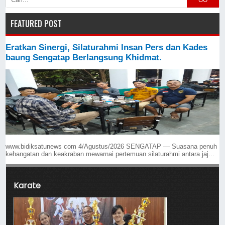
GO
FEATURED POST
Eratkan Sinergi, Silaturahmi Insan Pers dan Kades
baung Sengatap Berlangsung Khidmat.
www.bidiksatunews com 4/Agustus/2026 SENGATAP — Suasana penuh
kehangatan dan keakraban mewarnai pertemuan silaturahmi antara jaj...
Karate