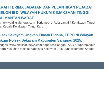
ERAH TERIMA JABATAN DAN PELANTIKAN PEJABAT
SELON III DI WILAYAH HUKUM KEJAKSAAN TINGGI
ALIMANTAN BARAT
r- wwwbidiksatunews.com Bertempat di Aula Lantai 4 Kejaksaan Tinggi
t, Kepala Kejaksaan Tinggi Kal ...
lsek Sekayam Ungkap Tindak Pidana, TPPO di Wilayah
kum Polsek Sekayam Kabupaten Sanggau 2025.
nggau. www.bidiksatunews.com Kapolres Sanggau AKBP Suparno Agus
ndra Kusumah melalui Kapolsek Sekayam IPTU Junaifi berserta Anggot ...