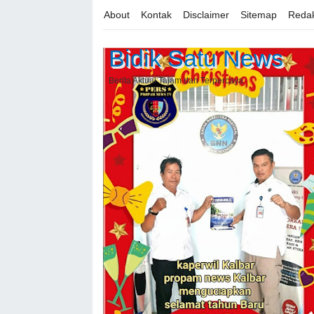
About
Kontak
Disclaimer
Sitemap
Redak
Bidik Satu News
Berita Aktual Tajam dan Terpercaya