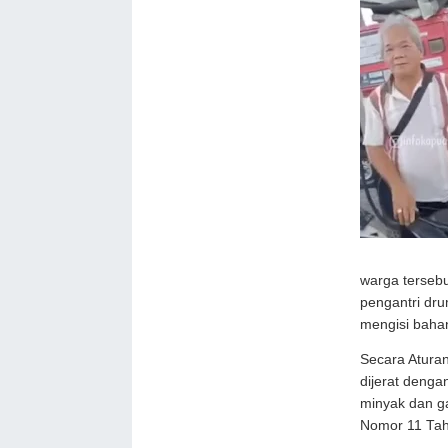
warga terseb
pengantri dru
mengisi baha
Secara Atura
dijerat deng
minyak dan g
Nomor 11 Tah