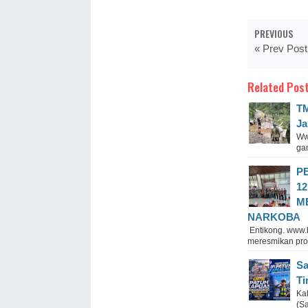
PREVIOUS
« Prev Post
Related Post
TM
Ja
Ww
gam
P
12
M
NARKOВА
Entikong. www.b
meresmikan prog
Sa
Ti
Ka
(Sa