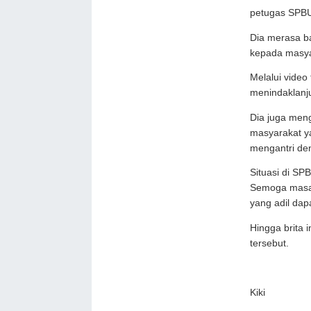
petugas SPB
Dia merasa b
kepada masya
Melalui video
menindaklanju
Dia juga men
masyarakat ya
mengantri den
Situasi di SP
Semoga masal
yang adil da
Hingga brita 
tersebut.
Kiki