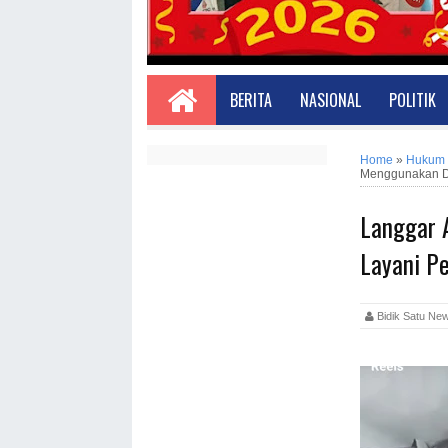
BERITA
NASIONAL
POLITIK
Home
»
Hukum
Menggunakan D
Langgar 
Layani P
Bidik Satu 