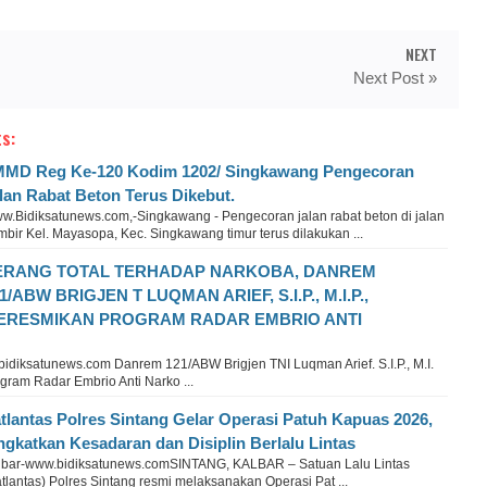
NEXT
Next Post »
s:
MD Reg Ke-120 Kodim 1202/ Singkawang Pengecoran
lan Rabat Beton Terus Dikebut.
w.Bidiksatunews.com,-Singkawang - Pengecoran jalan rabat beton di jalan
bir Kel. Mayasopa, Kec. Singkawang timur terus dilakukan ...
ERANG TOTAL TERHADAP NARKOBA, DANREM
1/ABW BRIGJEN T LUQMAN ARIEF, S.I.P., M.I.P.,
ERESMIKAN PROGRAM RADAR EMBRIO ANTI
idiksatunews.com Danrem 121/ABW Brigjen TNI Luqman Arief. S.I.P., M.I.
ram Radar Embrio Anti Narko ...
tlantas Polres Sintang Gelar Operasi Patuh Kapuas 2026,
ngkatkan Kesadaran dan Disiplin Berlalu Lintas
lbar-www.bidiksatunews.comSINTANG, KALBAR – Satuan Lalu Lintas
tlantas) Polres Sintang resmi melaksanakan Operasi Pat ...