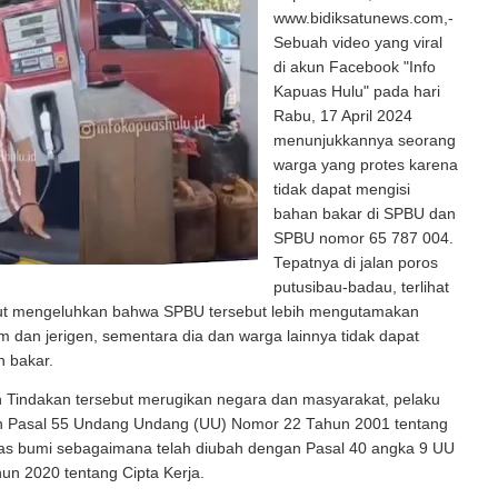
www.bidiksatunews.com,-
Sebuah video yang viral
di akun Facebook "Info
Kapuas Hulu" pada hari
Rabu, 17 April 2024
menunjukkannya seorang
warga yang protes karena
tidak dapat mengisi
bahan bakar di SPBU dan
SPBU nomor 65 787 004.
Tepatnya di jalan poros
putusibau-badau, terlihat
ut mengeluhkan bahwa SPBU tersebut lebih mengutamakan
m dan jerigen, sementara dia dan warga lainnya tidak dapat
n bakar.
n Tindakan tersebut merugikan negara dan masyarakat, pelaku
an Pasal 55 Undang Undang (UU) Nomor 22 Tahun 2001 tentang
as bumi sebagaimana telah diubah dengan Pasal 40 angka 9 UU
un 2020 tentang Cipta Kerja.