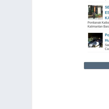
S
E
K
Pontianak Kalba
Kalimantan Bara
Po
Hu
Sa
Ca