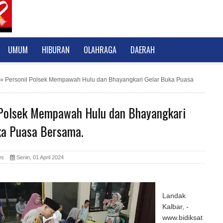
UMUM
HIBURAN
OLAHRAGA
DAERAH
»
Personil Polsek Mempawah Hulu dan Bhayangkari Gelar Buka Puasa
 Polsek Mempawah Hulu dan Bhayangkari
ka Puasa Bersama.
News
Senin, 01 April 2024
Landak
Kalbar, -
www.bidiksat