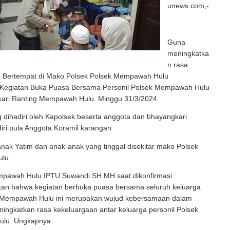
unews.com,-
Guna
meningkatka
n rasa
 Bertempat di Mako Polsek Polsek Mempawah Hulu
 Kegiatan Buka Puasa Bersama Personil Polsek Mempawah Hulu
ari Ranting Mempawah Hulu. Minggu 31/3/2024
 dihadiri oleh Kapolsek beserta anggota dan bhayangkari
diri pula Anggota Koramil karangan
anak Yatim dan anak-anak yang tinggal disekitar mako Polsek
lu.
pawah Hulu IPTU Suwandi SH MH saat dikonfirmasi
n bahwa kegiatan berbuka puasa bersama seluruh keluarga
 Mempawah Hulu ini merupakan wujud kebersamaan dalam
ingkatkan rasa kekeluargaan antar keluarga personil Polsek
lu. Ungkapnya