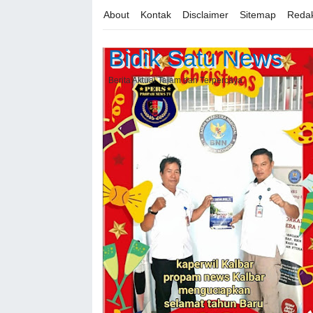
About
Kontak
Disclaimer
Sitemap
Redak
Bidik Satu News
Berita Aktual Tajam dan Terpercaya