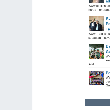
ad
Www.Bidiksatunew
harus menerang
Ku
Pe
Ti
Www . Bidiksatu
sebagian masyar
Ba
Gu
Ww
ke
Kod ...
Po
WW
pe
Gre