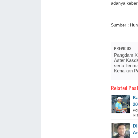
adanya keber
Sumber : Hum
PREVIOUS
Pangdam XII
Aster Kasd
serta Terim
Kenaikan P
Related Post
Ka
20
Pon
Ris
DI
An