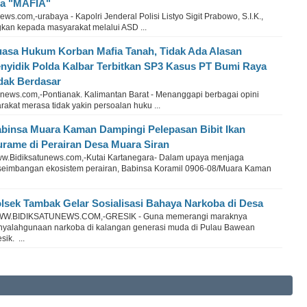
a "MAFIA"
s.com,-urabaya - Kapolri Jenderal Polisi Listyo Sigit Prabowo, S.I.K.,
kan kepada masyarakat melalui ASD ...
asa Hukum Korban Mafia Tanah, Tidak Ada Alasan
nyidik Polda Kalbar Terbitkan SP3 Kasus PT Bumi Raya
dak Berdasar
news.com,-Pontianak. Kalimantan Barat - Menanggapi berbagai opini
akat merasa tidak yakin persoalan huku ...
binsa Muara Kaman Dampingi Pelepasan Bibit Ikan
rame di Perairan Desa Muara Siran
w.Bidiksatunews.com,-Kutai Kartanegara- Dalam upaya menjaga
seimbangan ekosistem perairan, Babinsa Koramil 0906-08/Muara Kaman
lsek Tambak Gelar Sosialisasi Bahaya Narkoba di Desa
W.BIDIKSATUNEWS.COM,-GRESIK - Guna memerangi maraknya
nyalahgunaan narkoba di kalangan generasi muda di Pulau Bawean
sik. ...