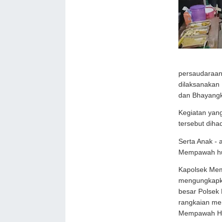
persaudaraan
dilaksanakan
dan Bhayangk
Kegiatan yang
tersebut diha
Serta Anak - 
Mempawah hu
Kapolsek Mem
mengungkapka
besar Polsek
rangkaian men
Mempawah Hu