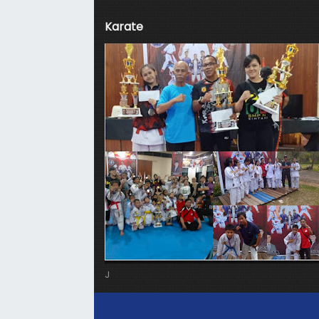
Karate
J