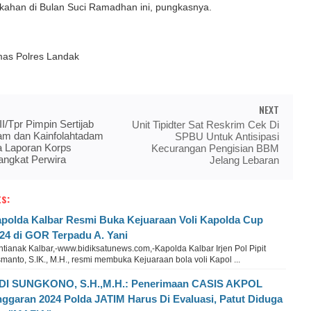
kahan di Bulan Suci Ramadhan ini, pungkasnya.
as Polres Landak
NEXT
/Tpr Pimpin Sertijab
Unit Tipidter Sat Reskrim Cek Di
am dan Kainfolahtadam
SPBU Untuk Antisipasi
a Laporan Korps
Kecurangan Pengisian BBM
angkat Perwira
Jelang Lebaran
s:
polda Kalbar Resmi Buka Kejuaraan Voli Kapolda Cup
24 di GOR Terpadu A. Yani
tianak Kalbar,-www.bidiksatunews.com,-Kapolda Kalbar Irjen Pol Pipit
manto, S.IK., M.H., resmi membuka Kejuaraan bola voli Kapol ...
DI SUNGKONO, S.H.,M.H.: Penerimaan CASIS AKPOL
ggaran 2024 Polda JATIM Harus Di Evaluasi, Patut Diduga