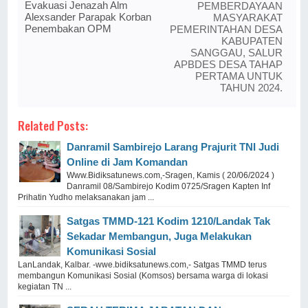
Evakuasi Jenazah Alm
PEMBERDAYAAN
Alexsander Parapak Korban
MASYARAKAT
Penembakan OPM
PEMERINTAHAN DESA
KABUPATEN
SANGGAU, SALUR
APBDES DESA TAHAP
PERTAMA UNTUK
TAHUN 2024.
Related Posts:
Danramil Sambirejo Larang Prajurit TNI Judi
Online di Jam Komandan
Www.Bidiksatunews.com,-Sragen, Kamis ( 20/06/2024 )
Danramil 08/Sambirejo Kodim 0725/Sragen Kapten Inf
Prihatin Yudho melaksanakan jam ...
Satgas TMMD-121 Kodim 1210/Landak Tak
Sekadar Membangun, Juga Melakukan
Komunikasi Sosial
LanLandak, Kalbar. -wwe.bidiksatunews.com,- Satgas TMMD terus
membangun Komunikasi Sosial (Komsos) bersama warga di lokasi
kegiatan TN ...