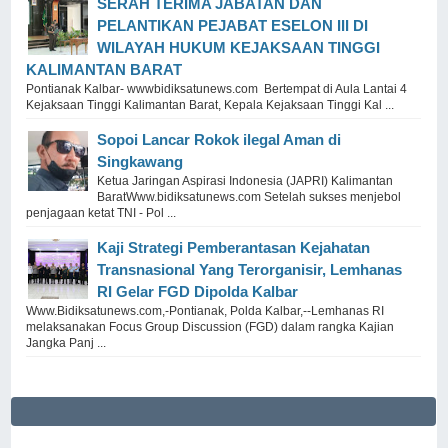
SERAH TERIMA JABATAN DAN
PELANTIKAN PEJABAT ESELON III DI
WILAYAH HUKUM KEJAKSAAN TINGGI
KALIMANTAN BARAT
Pontianak Kalbar- wwwbidiksatunews.com Bertempat di Aula Lantai 4
Kejaksaan Tinggi Kalimantan Barat, Kepala Kejaksaan Tinggi Kal ...
Sopoi Lancar Rokok ilegal Aman di
Singkawang
Ketua Jaringan Aspirasi Indonesia (JAPRI) Kalimantan
BaratWww.bidiksatunews.com Setelah sukses menjebol
penjagaan ketat TNI - Pol ...
Kaji Strategi Pemberantasan Kejahatan
Transnasional Yang Terorganisir, Lemhanas
RI Gelar FGD Dipolda Kalbar
Www.Bidiksatunews.com,-Pontianak, Polda Kalbar,--Lemhanas RI
melaksanakan Focus Group Discussion (FGD) dalam rangka Kajian
Jangka Panj ...