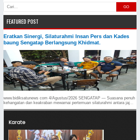
GO
FEATURED POST
Eratkan Sinergi, Silaturahmi Insan Pers dan Kades
baung Sengatap Berlangsung Khidmat.
www.bidiksatunews com 4/Agustus/2026 SENGATAP — Suasana penuh
kehangatan dan keakraban mewarnai pertemuan silaturahmi antara jaj...
Karate