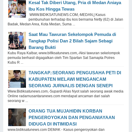
Kesal Tak Diberi Utang, Pria di Medan Aniaya
Ibu Kos Hingga Tewas
WWW.BIDIKSATUNEWS.COM,-MEDAN,| Kasus
pembunuhan terhadap ibu kos bernama Netty (62) di Jalan
Badak, Medan Area, Kota Medan, Suma ...
Saat Mau Tawuran Sekelompok Pemuda di
Tangkap Polisi Dan 2 Bilah Sajam Sebagi
Barang Bukti
Kubu Raya Kalbar,-www.bifiksatunews.com,-Aksi tawuran sekelompok
pemuda berhasil digagalkan oleh Tim Spartan Sat Samapta Polres
Kubu R ...
TANGKAP.:SEORANG PENGUSAHA PETI DI
KABUPATEN MELAWI MENGANCAM
SEORANG JURNALIS DENGAN SENEPI
Www.Bidiksatunews.com,-Supardi Alias Nyot salah seorang awak media
Online radarnusantaranews.com mendapat ancaman dari salah
seorang w ...
ORANG TUA MUJAHIDIN KORBAN
PENGEROYOKAN DAN PENGANIAYAAN
DIDUGA DI INTIMIDASI
www.bidiksatunews.com DEMAK - Kasus pengeroyokan dan