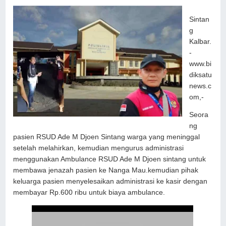
Sintan
g
Kalbar.
-
www.bi
diksatu
news.c
om,-
Seora
ng
pasien RSUD Ade M Djoen Sintang warga yang meninggal
setelah melahirkan, kemudian mengurus administrasi
menggunakan Ambulance RSUD Ade M Djoen sintang untuk
membawa jenazah pasien ke Nanga Mau.kemudian pihak
keluarga pasien menyelesaikan administrasi ke kasir dengan
membayar Rp.600 ribu untuk biaya ambulance.