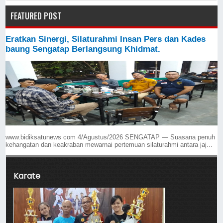
FEATURED POST
Eratkan Sinergi, Silaturahmi Insan Pers dan Kades
baung Sengatap Berlangsung Khidmat.
www.bidiksatunews com 4/Agustus/2026 SENGATAP — Suasana penuh
kehangatan dan keakraban mewarnai pertemuan silaturahmi antara jaj...
Karate