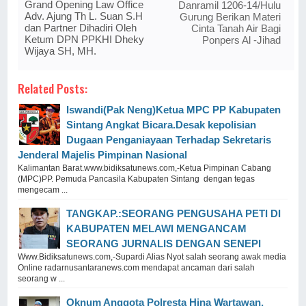
Grand Opening Law Office
Danramil 1206-14/Hulu
Adv. Ajung Th L. Suan S.H
Gurung Berikan Materi
dan Partner Dihadiri Oleh
Cinta Tanah Air Bagi
Ketum DPN PPKHI Dheky
Ponpers Al -Jihad
Wijaya SH, MH.
Related Posts:
Iswandi(Pak Neng)Ketua MPC PP Kabupaten
Sintang Angkat Bicara.Desak kepolisian
Dugaan Penganiayaan Terhadap Sekretaris
Jenderal Majelis Pimpinan Nasional
Kalimantan Barat.www.bidiksatunews.com,-Ketua Pimpinan Cabang
(MPC)PP. Pemuda Pancasila Kabupaten Sintang dengan tegas
mengecam ...
TANGKAP.:SEORANG PENGUSAHA PETI DI
KABUPATEN MELAWI MENGANCAM
SEORANG JURNALIS DENGAN SENEPI
Www.Bidiksatunews.com,-Supardi Alias Nyot salah seorang awak media
Online radarnusantaranews.com mendapat ancaman dari salah
seorang w ...
Oknum Anggota Polresta Hina Wartawan,