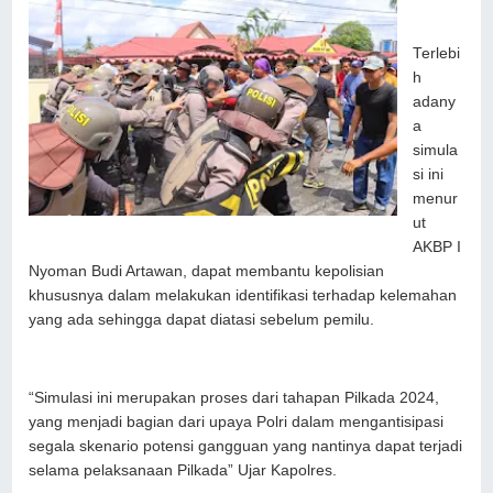
Terlebi
h
adany
a
simula
si ini
menur
ut
AKBP I
Nyoman Budi Artawan, dapat membantu kepolisian
khususnya dalam melakukan identifikasi terhadap kelemahan
yang ada sehingga dapat diatasi sebelum pemilu.
“Simulasi ini merupakan proses dari tahapan Pilkada 2024,
yang menjadi bagian dari upaya Polri dalam mengantisipasi
segala skenario potensi gangguan yang nantinya dapat terjadi
selama pelaksanaan Pilkada” Ujar Kapolres.