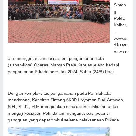
Sintan
g,
Polda
Kalbar,
-
www.bi
diksatu
news.c
om,-menggelar simulasi sistem pengamanan kota
(sispamkota) Operasi Mantap Praja Kapuas jelang hadapi
pengamanan Pilkada serentak 2024, Sabtu (24/8) Pagi.
Dengan kompleksitas pengamanan pada Pemilukada
mendatang, Kapolres Sintang AKBP I Nyoman Budi Artawan,
S.H., S.I.K., M.M mengatakan simulasi ini dilakukan untuk
menguji kesiapan Polri dalam mengantisipasi potensi
gangguan yang dapat timbul selama pelaksanaan Pilkada.