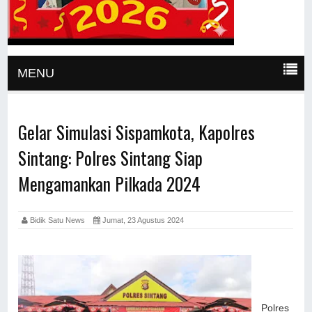
MENU
Gelar Simulasi Sispamkota, Kapolres
Sintang: Polres Sintang Siap
Mengamankan Pilkada 2024
Bidik Satu News
Jumat, 23 Agustus 2024
Polres