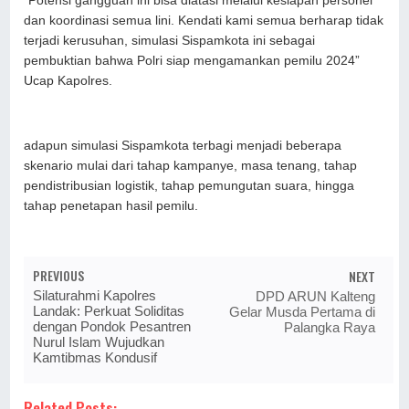
“Potensi gangguan ini bisa diatasi melalui kesiapan personel
dan koordinasi semua lini. Kendati kami semua berharap tidak
terjadi kerusuhan, simulasi Sispamkota ini sebagai
pembuktian bahwa Polri siap mengamankan pemilu 2024”
Ucap Kapolres.
adapun simulasi Sispamkota terbagi menjadi beberapa
skenario mulai dari tahap kampanye, masa tenang, tahap
pendistribusian logistik, tahap pemungutan suara, hingga
tahap penetapan hasil pemilu.
PREVIOUS
NEXT
Silaturahmi Kapolres
DPD ARUN Kalteng
Landak: Perkuat Soliditas
Gelar Musda Pertama di
dengan Pondok Pesantren
Palangka Raya
Nurul Islam Wujudkan
Kamtibmas Kondusif
Related Posts: