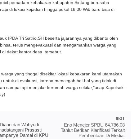
t mobil pemadam kebakaran kabupaten Sintang berusaha
i di lokasi kejadian hingga pukul 18.00 Wib baru bisa di
uk IPDA Tri Satrio,SH beserta jajarannya yang dibantu oleh
binsa, terus mengevakuasi dan mengamankan warga yang
l di dekat kantor desa tersebut.
warga yang tinggal disekitar lokasi kebakaran kami utamakan
lu untuk di evakuasi, karena mencegah hal-hal yang tidak di
gan sampai api menjalar kerumah warga sekitar,"ucap Kapolsek.
dy)
NEXT
 Diaan dan Wahyudi
Eno Menejer SPBU 64.786.08
adatangani Prasasti
Tahlut Berikan Klarifikasi Terkait
Kampanye Damai di KPU
Pemberitaan Di Media.