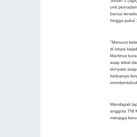
Sudah 3 (tiga
unit pemada
benua tersebu
hingga pukul
"Menurut ket
di lokasi kej
Martinus kura
asap tebal d
ternyata asap
keduanya lan
memberitahuk
Mendapati lap
anggota TNI 
menjaga keru