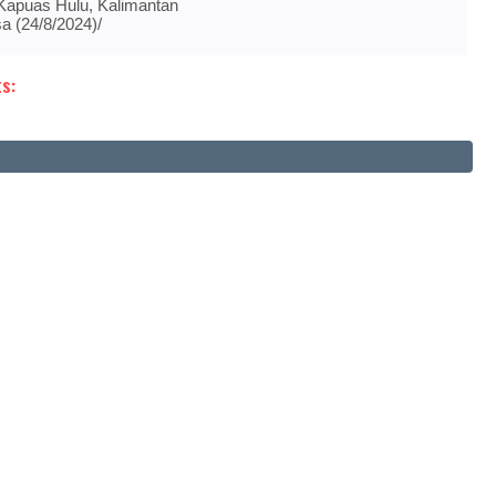
Kapuas Hulu, Kalimantan
sa (24/8/2024)/
s: