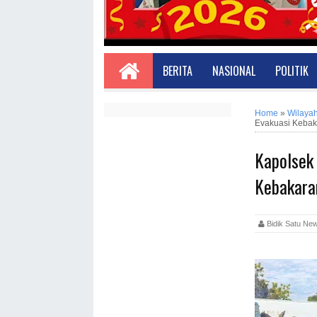
BERITA
NASIONAL
POLITIK
Home
»
Wilaya
Evakuasi Kebak
Kapolsek
Kebakara
Bidik Satu 