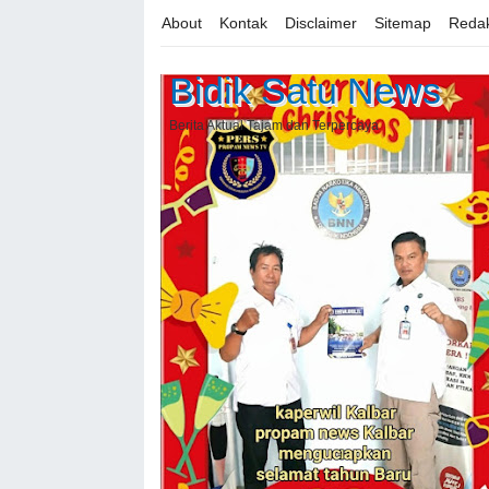
About
Kontak
Disclaimer
Sitemap
Redak
Bidik Satu News
Berita Aktual Tajam dan Terpercaya