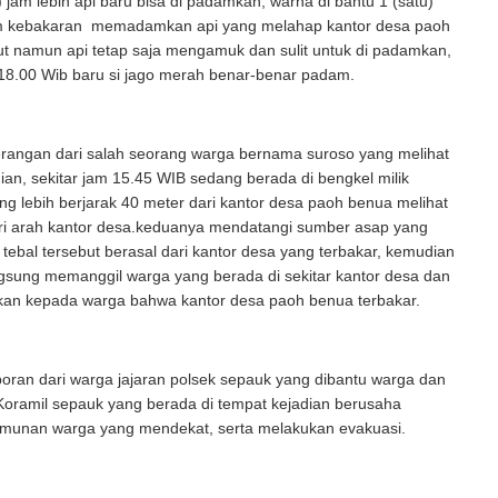
) jam lebih api baru bisa di padamkan, warna di bantu 1 (satu)
m kebakaran memadamkan api yang melahap kantor desa paoh
t namun api tetap saja mengamuk dan sulit untuk di padamkan,
 18.00 Wib baru si jago merah benar-benar padam.
erangan dari salah seorang warga bernama suroso yang melihat
adian, sekitar jam 15.45 WIB sedang berada di bengkel milik
ng lebih berjarak 40 meter dari kantor desa paoh benua melihat
ari arah kantor desa.keduanya mendatangi sumber asap yang
 tebal tersebut berasal dari kantor desa yang terbakar, kemudian
gsung memanggil warga yang berada di sekitar kantor desa dan
an kepada warga bahwa kantor desa paoh benua terbakar.
oran dari warga jajaran polsek sepauk yang dibantu warga dan
Koramil sepauk yang berada di tempat kejadian berusaha
munan warga yang mendekat, serta melakukan evakuasi.