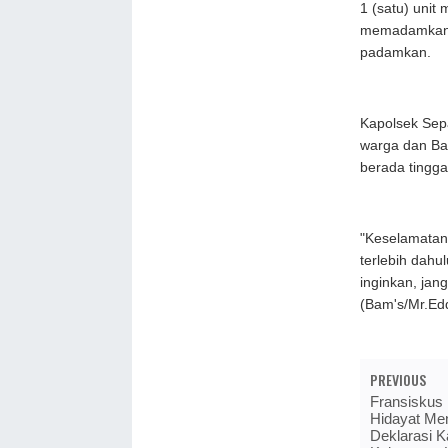
1 (satu) uni
memadamkan ap
padamkan.
Kapolsek Sepa
warga dan Ba
berada tingga
"Keselamatan 
terlebih dahu
inginkan, jan
(Bam's/Mr.Ed
PREVIOUS
Fransiskus
Hidayat Men
Deklarasi 