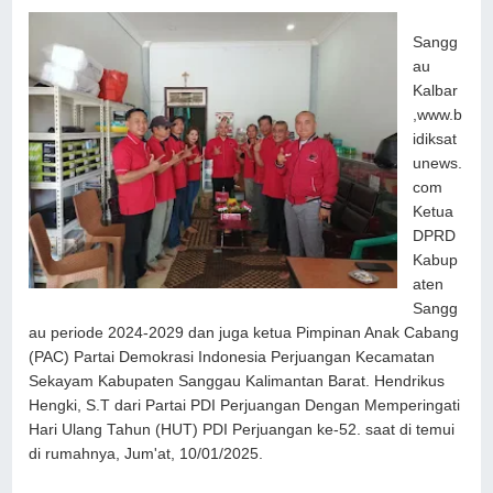
Sangg
au
Kalbar
,www.b
idiksat
unews.
com
Ketua
DPRD
Kabup
aten
Sangg
au periode 2024-2029 dan juga ketua Pimpinan Anak Cabang
(PAC) Partai Demokrasi Indonesia Perjuangan Kecamatan
Sekayam Kabupaten Sanggau Kalimantan Barat. Hendrikus
Hengki, S.T dari Partai PDI Perjuangan Dengan Memperingati
Hari Ulang Tahun (HUT) PDI Perjuangan ke-52. saat di temui
di rumahnya, Jum'at, 10/01/2025.