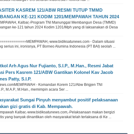
ASITER KASREM 121/ABW RESMI TUTUP TMMD
MBANGAN KE-121 KODIM 1201/MEMPAWAH TAHUN 2024
MPAWAH, Kalbar,-Program TNI Manunggal Membangun Desa (TMMD)
bangan ke-121 tahun 2024 Kodim 1201/Mph yang di laksanakan di Desa
=============MEMPAWAH,-www.bidiksatunews.com - Dalam situasi
g serius ini, ironisnya, PT Borneo Alumina Indonesia (PT BAI) seolah ...
tkol Arh Agus Nur Fujianto, S.I.P., M.Han., Resmi Jabat
si Pers Kasrem 121/ABW Gantikan Kolonel Kav Jacob
nes Patty, S.I.P.
news.comMEMPAWAH - Komandan Korem 121/Abw Brigjen TNI
.P., M.A.P., M.Han., memimpin acara Ser ...
syarakat Sungai Pinyuh menyambut positif pelaksanaan
kan gizi gratis di Kab. Mempawah.
mpawah Kalbar,-www.bidiksatunews.com,-Pelaksanaan makan bergizi
tis yang banyak dinantikan oleh masyarakat telah terlaksana di Ke ...