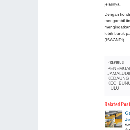
jelasnya.
Dengan kondis
mengambil t
mengingatkan 
lebih buruk 
(ISWANDI)
PREVIOUS
PENEMUAN
JAMALUDI
KEDAUNG 
KEC. BUN
HULU
Related Post
Ga
Je
Ww
Ass