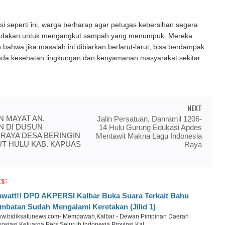
i seperti ini, warga berharap agar petugas kebersihan segera
indakan untuk mengangkut sampah yang menumpuk. Mereka
bahwa jika masalah ini dibiarkan berlarut-larut, bisa berdampak
pada kesehatan lingkungan dan kenyamanan masyarakat sekitar.
NEXT
 MAYAT AN.
Jalin Persatuan, Danramil 1206-
N DI DUSUN
14 Hulu Gurung Edukasi Apdes
RAYA DESA BERINGIN
Mentawit Makna Lagu Indonesia
UT HULU KAB. KAPUAS
Raya
s:
watt!! DPD AKPERSI Kalbar Buka Suara Terkait Bahu
mbatan Sudah Mengalami Keretakan (Jilid 1)
w.bidiksatunews.com- Mempawah,Kalbar - Dewan Pimpinan Daerah
osiasi Keluarga Pers Seluruh Indonesia Provinsi Kal ...