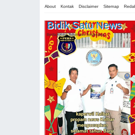
About
Kontak
Disclaimer
Sitemap
Redak
Bidik Satu News
Berita Aktual Tajam dan Terpercaya