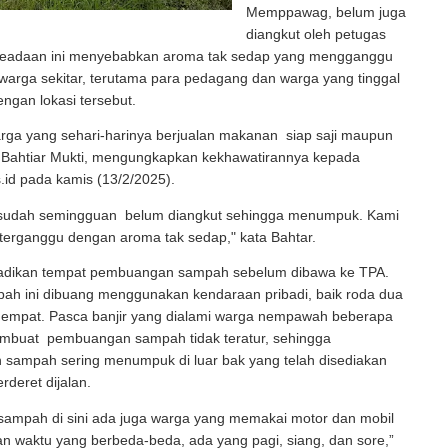
Memppawag, belum juga
diangkut oleh petugas
Keadaan ini menyebabkan aroma tak sedap yang mengganggu
arga sekitar, terutama para pedagang dan warga yang tinggal
ngan lokasi tersebut.
arga yang sehari-harinya berjualan makanan siap saji maupun
, Bahtiar Mukti, mengungkapkan kekhawatirannya kepada
.id pada kamis (13/2/2025).
sudah semingguan belum diangkut sehingga menumpuk. Kami
t terganggu dengan aroma tak sedap," kata Bahtar.
ijjadikan tempat pembuangan sampah sebelum dibawa ke TPA.
h ini dibuang menggunakan kendaraan pribadi, baik roda dua
empat. Pasca banjir yang dialami warga nempawah beberapa
embuat pembuangan sampah tidak teratur, sehingga
sampah sering menumpuk di luar bak yang telah disediakan
rderet dijalan.
sampah di sini ada juga warga yang memakai motor dan mobil
an waktu yang berbeda-beda, ada yang pagi, siang, dan sore,”