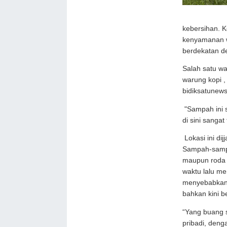
kebersihan. 
kenyamanan w
berdekatan de
Salah satu w
warung kopi 
bidiksatunews
"Sampah ini 
di sini sanga
Lokasi ini d
Sampah-sampa
maupun roda 
waktu lalu m
menyebabkan 
bahkan kini be
“Yang buang 
pribadi, deng