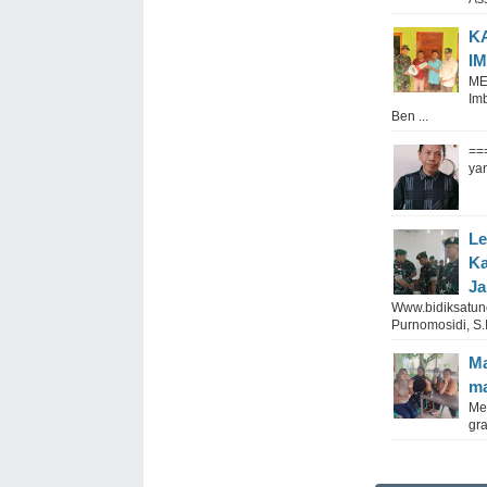
K
I
ME
Im
Ben ...
==
yan
Le
Ka
Ja
Www.bidiksatu
Purnomosidi, S.I
Ma
ma
Me
gra