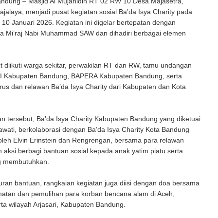
ndung – Masjid Al Mujahidin RT 02 RW 10 Desa Majasetra,
alaya, menjadi pusat kegiatan sosial Ba’da Isya Charity pada
10 Januari 2026. Kegiatan ini digelar bertepatan dengan
sra Mi’raj Nabi Muhammad SAW dan dihadiri berbagai elemen
t diikuti warga sekitar, perwakilan RT dan RW, tamu undangan
I Kabupaten Bandung, BAPERA Kabupaten Bandung, serta
rus dan relawan Ba’da Isya Charity dari Kabupaten dan Kota
n tersebut, Ba’da Isya Charity Kabupaten Bandung yang diketuai
nawati, berkolaborasi dengan Ba’da Isya Charity Kota Bandung
 oleh Elvin Erinstein dan Rengrengan, bersama para relawan
aksi berbagi bantuan sosial kepada anak yatim piatu serta
g membutuhkan.
uran bantuan, rangkaian kegiatan juga diisi dengan doa bersama
matan dan pemulihan para korban bencana alam di Aceh,
ta wilayah Arjasari, Kabupaten Bandung.