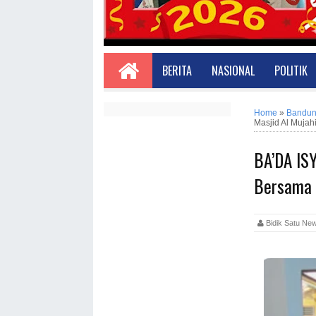
BERITA
NASIONAL
POLITIK
Home
»
Bandu
Masjid Al Mujah
BA’DA IS
Bersama d
Bidik Satu 