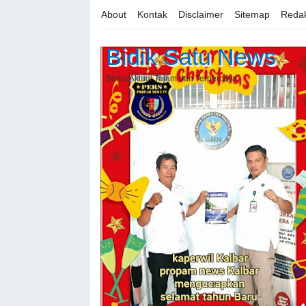
About
Kontak
Disclaimer
Sitemap
Redak
Bidik Satu News
Berita Aktual Tajam dan Terpercaya