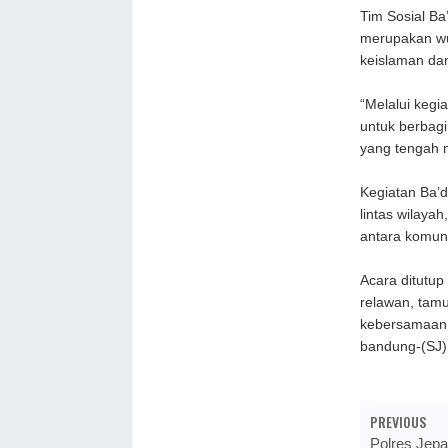
Tim Sosial Ba
merupakan wuj
keislaman da
“Melalui kegi
untuk berbag
yang tengah 
Kegiatan Ba’d
lintas wilaya
antara komuni
Acara ditutu
relawan, tamu
kebersamaan 
bandung-(SJ)
PREVIOUS
Polres Jepa