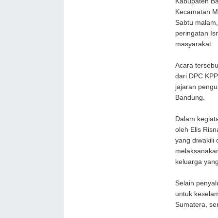
Kabupaten Ba
Kecamatan Maj
Sabtu malam, 
peringatan I
masyarakat.
Acara tersebu
dari DPC KPP
jajaran pengu
Bandung.
Dalam kegiata
oleh Elis Ris
yang diwakili
melaksanakan 
keluarga yan
Selain penyal
untuk kesela
Sumatera, ser