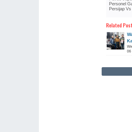
Personel G
Persijap Vs
Related Post
Wa
Ka
Ww
06