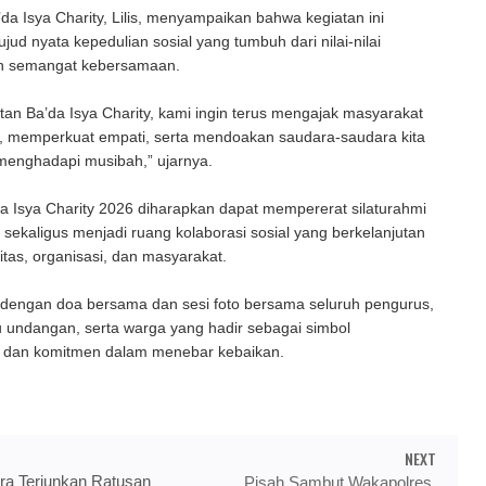
’da Isya Charity, Lilis, menyampaikan bahwa kegiatan ini
ud nyata kepedulian sosial yang tumbuh dari nilai-nilai
n semangat kebersamaan.
atan Ba’da Isya Charity, kami ingin terus mengajak masyarakat
i, memperkuat empati, serta mendoakan saudara-saudara kita
menghadapi musibah,” ujarnya.
a Isya Charity 2026 diharapkan dapat mempererat silaturahmi
h, sekaligus menjadi ruang kolaborasi sosial yang berkelanjutan
tas, organisasi, dan masyarakat.
p dengan doa bersama dan sesi foto bersama seluruh pengurus,
 undangan, serta warga yang hadir sebagai simbol
dan komitmen dalam menebar kebaikan.
NEXT
ra Terjunkan Ratusan
Pisah Sambut Wakapolres,