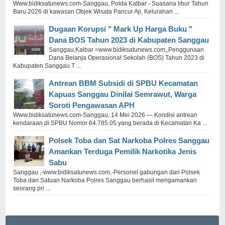
Www.bidiksatunews.com-Sanggau, Polda Kalbar - Suasana libur Tahun
Baru 2026 di kawasan Objek Wisata Pancur Aji, Kelurahan ...
Dugaan Korupsi " Mark Up Harga Buku "
Dana BOS Tahun 2023 di Kabupaten Sanggau
Sanggau,Kalbar =www.bidiksatunews.com,,Penggunaan
Dana Belanja Operasional Sekolah (BOS) Tahun 2023 di
Kabupaten Sanggau T ...
Antrean BBM Subsidi di SPBU Kecamatan
Kapuas Sanggau Dinilai Semrawut, Warga
Soroti Pengawasan APH
Www.bidiksatunews.com-Sanggau, 14 Mei 2026 — Kondisi antrean
kendaraan di SPBU Nomor 64.785.05 yang berada di Kecamatan Ka ...
Polsek Toba dan Sat Narkoba Polres Sanggau
Amankan Terduga Pemilik Narkotika Jenis
Sabu
Sanggau ,-www.bidiksatunews.com,-Personel gabungan dari Polsek
Toba dan Satuan Narkoba Polres Sanggau berhasil mengamankan
seorang pri ...