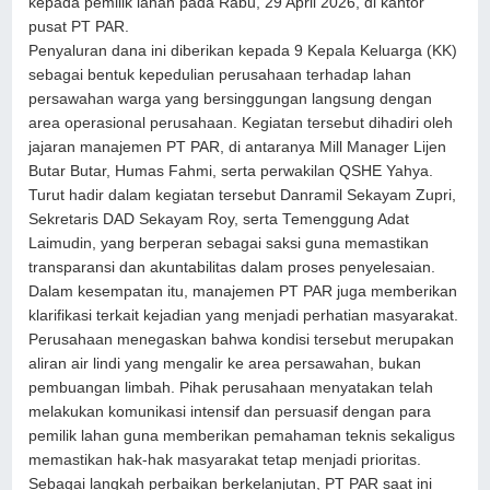
kepada pemilik lahan pada Rabu, 29 April 2026, di kantor
pusat PT PAR.
Penyaluran dana ini diberikan kepada 9 Kepala Keluarga (KK)
sebagai bentuk kepedulian perusahaan terhadap lahan
persawahan warga yang bersinggungan langsung dengan
area operasional perusahaan. Kegiatan tersebut dihadiri oleh
jajaran manajemen PT PAR, di antaranya Mill Manager Lijen
Butar Butar, Humas Fahmi, serta perwakilan QSHE Yahya.
Turut hadir dalam kegiatan tersebut Danramil Sekayam Zupri,
Sekretaris DAD Sekayam Roy, serta Temenggung Adat
Laimudin, yang berperan sebagai saksi guna memastikan
transparansi dan akuntabilitas dalam proses penyelesaian.
Dalam kesempatan itu, manajemen PT PAR juga memberikan
klarifikasi terkait kejadian yang menjadi perhatian masyarakat.
Perusahaan menegaskan bahwa kondisi tersebut merupakan
aliran air lindi yang mengalir ke area persawahan, bukan
pembuangan limbah. Pihak perusahaan menyatakan telah
melakukan komunikasi intensif dan persuasif dengan para
pemilik lahan guna memberikan pemahaman teknis sekaligus
memastikan hak-hak masyarakat tetap menjadi prioritas.
Sebagai langkah perbaikan berkelanjutan, PT PAR saat ini