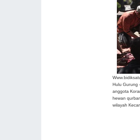
Www.bidiksat
Hulu Gurung –
anggota Kora
hewan qurban 
wilayah Keca