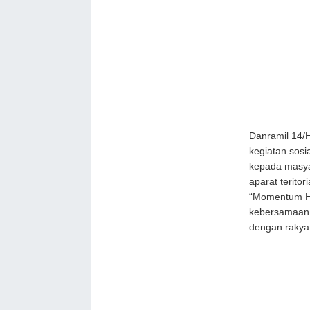
Danramil 14/
kegiatan sos
kepada masya
aparat teritor
“Momentum Ha
kebersamaan,
dengan rakyat