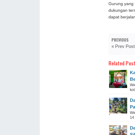
Gurung yang 
dukungan ter
dapat berjalan
PREVIOUS
« Prev Post
Related Post
Ka
Be
Ww
kol
Da
Pa
Ww
14
De
Si