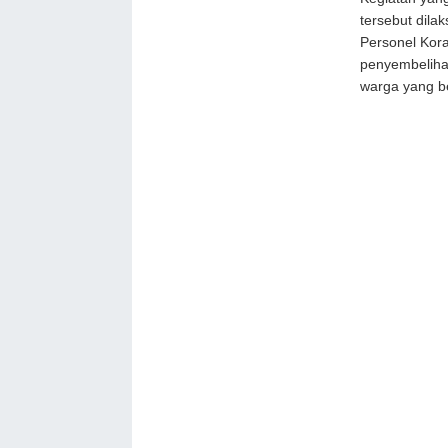
tersebut dila
Personel Kor
penyembeliha
warga yang b