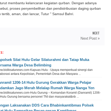
turut membantu kelancaran kegiatan qurban. Dengan adanya
sebut, proses penyembelihan dan pendistribusian daging qurban
 tertib, aman, dan lancar, Tutur " Samsul Bahri.
NEXT
Next Post »
s:
polsek Silat Hulu Gelar Silaturahmi dan Tatap Muka
rsama Warga Desa Belimbing
w.bidiksatunews.com-Kapuas Hulu - Upaya memperkuat sinergi dan
aborasi antara Kepolisian, Pemerintah Desa dan Masyara ...
nramil 1206-14 Hulu Gurung Gerakkan Warga Pelajar
damkan Jago Merah Melalap Rumah Warga Nanga Yen
w.bidiksatunews.com-Hulu Gurung – Komandan Koramil (Danramil) 1206-
 Hulu Gurung bersama personel TNI dan masyarakat&nb ...
ngan Laksanakan DDS Cara Bhabinkamtibmas Polsek
lat Hulu Sampaikan Pesan-pesan Kamtibmas