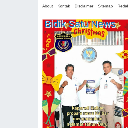
About
Kontak
Disclaimer
Sitemap
Redak
Bidik Satu News
Berita Aktual Tajam dan Terpercaya