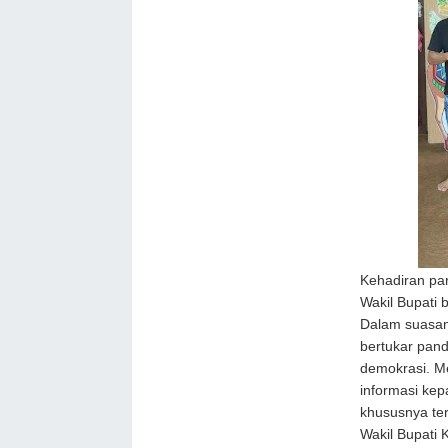
Kehadiran pa
Wakil Bupati b
Dalam suasan
bertukar pan
demokrasi. Me
informasi kep
khususnya te
Wakil Bupati 