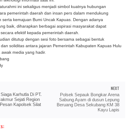
teknologi informasi saat ini.
aturahmi ini sekaligus menjadi simbol kuatnya hubungan
tara pemerintah daerah dan insan pers dalam mendukung
 serta kemajuan Bumi Uncak Kapuas. Dengan adanya
ng baik, diharapkan berbagai aspirasi masyarakat dapat
secara efektif kepada pemerintah daerah.
dian ditutup dengan sesi foto bersama sebagai bentuk
dan soliditas antara jajaran Pemerintah Kabupaten Kapuas Hulu
 awak media yang hadir.
mbang
ddy
NEXT
 Siaga Karhutla Di PT.
Polsek Sepauk Bongkar Arena
akmur Sejati Region
Sabung Ayam di dusun Lepung
i Pesan Kapolsek Silat
Beruang Desa Sekubang KM 38
Kayu Lapis
s: