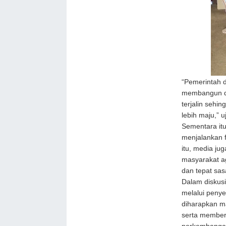
“Pemerintah d
membangun da
terjalin seh
lebih maju,” u
Sementara it
menjalankan f
itu, media ju
masyarakat a
dan tepat sas
Dalam diskusi
melalui penye
diharapkan m
serta member