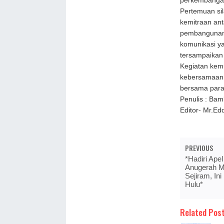
perkembangan 
Pertemuan sil
kemitraan an
pembangunan
komunikasi ya
tersampaikan 
Kegiatan kemu
kebersamaan 
bersama para
Penulis : Ba
Editor- Mr.E
PREVIOUS
*Hadiri Apel
Anugerah M
Sejiram, In
Hulu*
Related Post