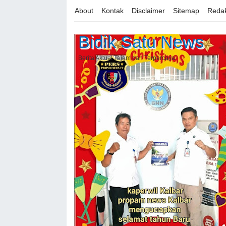
About
Kontak
Disclaimer
Sitemap
Redak
Bidik Satu News
Berita Aktual Tajam dan Terpercaya