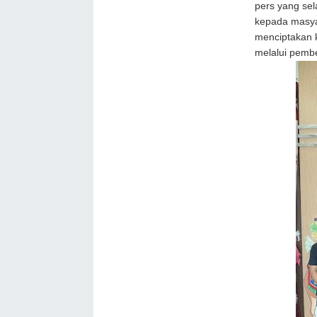
pers yang se
kepada masya
menciptakan k
melalui pembe