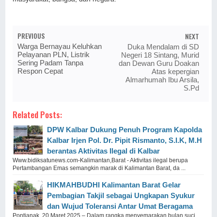
PREVIOUS
NEXT
Warga Bernayau Keluhkan
Duka Mendalam di SD
Pelayanan PLN, Listrik
Negeri 18 Sintang, Murid
Sering Padam Tanpa
dan Dewan Guru Doakan
Respon Cepat
Atas kepergian
Almarhumah Ibu Arsila,
S.Pd
Related Posts:
DPW Kalbar Dukung Penuh Program Kapolda
Kalbar Irjen Pol. Dr. Pipit Rismanto, S.I.K, M.H
berantas Aktivitas Ilegal di Kalbar
Www.bidiksatunews.com-Kalimantan,Barat - Aktivitas ilegal berupa
Pertambangan Emas semangkin marak di Kalimantan Barat, da ...
HIKMAHBUDHI Kalimantan Barat Gelar
Pembagian Takjil sebagai Ungkapan Syukur
dan Wujud Toleransi Antar Umat Beragama
Pontianak, 20 Maret 2025 – Dalam rangka menyemarakan bulan suci