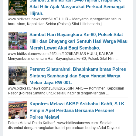
Silat Hilir Ajak Masyarakat Perkuat Semangat
Hijrah.
www.bidiksatunews comSILAT HILIR – Menyambut pergantian tahun
baru Islam, Kepolisian Sektor (Polsek) Silat Hilir beserta j ...
Sambut Hari Bayangkara Ke-80, Polsek Silat
Hilir dan Bhayangkari Sentuh Hati Warga Miau
Merah Lewat Aksi Bagi Sembako.
www bidiksatunews com 26/Juni/2026KAPUAS HULU, KALBAR –
Menyambut momentum Hari Bayangkara ke-80, Polsek Silat Hilir ...
Pererat Silaturahmi, Bhabinkamtibmas Polres
Sintang Sambangi dan Sapa Hangat Warga
Mekar Jaya RW 001.
www.bidiksatunews com15/juli/2026SINTANG — Komitmen Kepolisian
Resor (Polres) Sintang untuk selalu hadir di tengah-tengah ...
Kapolres Melawi AKBP Askhabul Kahfi, S.I.K.
Pimpin Apel Perdana Bersama Personel
Polres Melawi
Polres Melawi Polda Kalbar*–www.bidiksatunews.com- Setelah
disambut dengan rangkaian tradisi perpaduan budaya Adat Dayak d ...