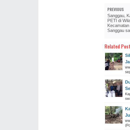
PREVIOUS
Sanggau, Ka
PETI di Wil
Kecamatan 
Sanggau sa
Related Post
Si
Ja
ww
se
Du
Se
Ka
sw
Ka
Ju
ww
(P