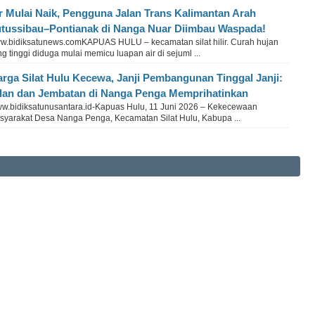
r Mulai Naik, Pengguna Jalan Trans Kalimantan Arah
tussibau–Pontianak di Nanga Nuar Diimbau Waspada!
w.bidiksatunews.comKAPUAS HULU – kecamatan silat hilir. Curah hujan
g tinggi diduga mulai memicu luapan air di sejuml ...
rga Silat Hulu Kecewa, Janji Pembangunan Tinggal Janji:
lan dan Jembatan di Nanga Penga Memprihatinkan
w.bidiksatunusantara.id-Kapuas Hulu, 11 Juni 2026 – Kekecewaan
syarakat Desa Nanga Penga, Kecamatan Silat Hulu, Kabupa ...