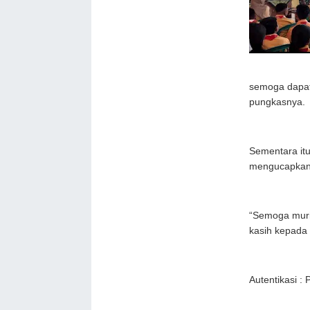
semoga dapat 
pungkasnya.
Sementara it
mengucapkan 
“Semoga murid
kasih kepada
Autentikasi :