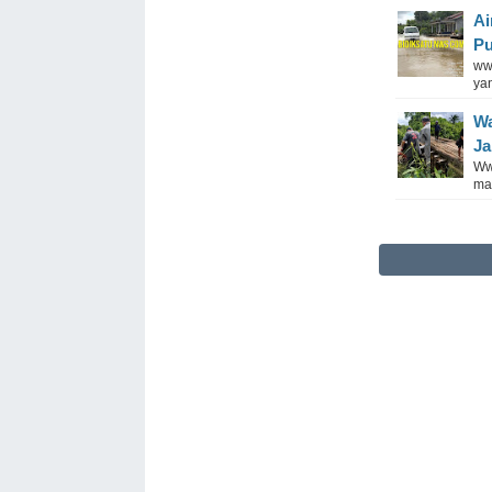
Ai
Pu
ww
yan
Wa
Ja
Ww
ma