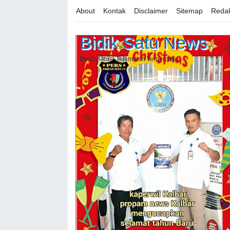
About
Kontak
Disclaimer
Sitemap
Redak
Bidik Satu News
Berita Aktual Tajam dan Terpercaya