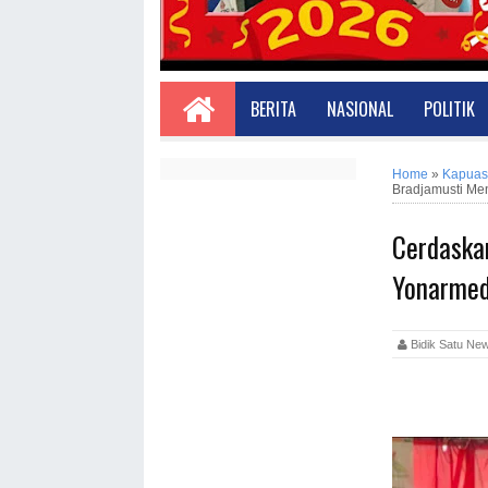
BERITA
NASIONAL
POLITIK
Home
»
Kapuas
Bradjamusti Me
Cerdaska
Yonarmed
Bidik Satu 