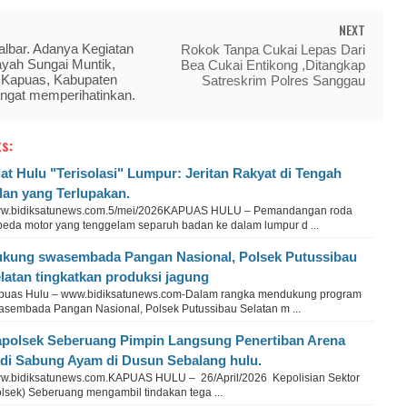
NEXT
lbar. Adanya Kegiatan
Rokok Tanpa Cukai Lepas Dari
ayah Sungai Muntik,
Bea Cukai Entikong ,Ditangkap
Kapuas, Kabupaten
Satreskrim Polres Sanggau
ngat memperihatinkan.
s:
lat Hulu "Terisolasi" Lumpur: Jeritan Rakyat di Tengah
lan yang Terlupakan.
w.bidiksatunews.com.5/mei/2026KAPUAS HULU – Pemandangan roda
peda motor yang tenggelam separuh badan ke dalam lumpur d ...
kung swasembada Pangan Nasional, Polsek Putussibau
latan tingkatkan produksi jagung
puas Hulu – www.bidiksatunews.com-Dalam rangka mendukung program
asembada Pangan Nasional, Polsek Putussibau Selatan m ...
polsek Seberuang Pimpin Langsung Penertiban Arena
di Sabung Ayam di Dusun Sebalang hulu.
w.bidiksatunews.com.KAPUAS HULU – 26/April/2026 Kepolisian Sektor
olsek) Seberuang mengambil tindakan tega ...