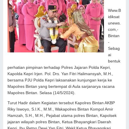
Www.B
idiksat
unews.
com,-
Bintan
-
Sebag
ai
bentuk
perhatian pimpinan terhadap Polres Jajaran Polda Kepri,
Kapolda Kepri Irjen. Pol. Drs. Yan Fitri Halimansyah, M.H.,
bersama PJU Polda Kepri laksanakan kunjungan kerja ke
Mapolres Bintan yang bertempat di Aula sarjanarya racana
Mapolres Bintan. Selasa (14/5/2024).
Turut Hadir dalam Kegiatan tersebut Kapolres Bintan AKBP
Riky Iswoyo, S.I.K., M.M., Wakapolres Bintan Kompol Amir
Hamzah, S.H., M.H., Pejabat utama polres Bintan, Kapolsek
jajaran wilayah polres Bintan, Ketua Bhayangkari Daerah
Kepri, Ibu Retno Dewi Yan Fitri, Wakil Ketua Bhayangkari