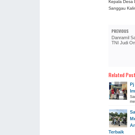
Kepala Desa 
Sanggau Kali
PREVIOUS
Danramil Sa
TNI Judi O
Related Post
Pj
Im
Sa
mel
Sa
Me
An
Terbaik