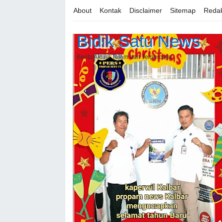
About
Kontak
Disclaimer
Sitemap
Redak
Bidik Satu News
Berita Aktual Tajam dan Terpercaya