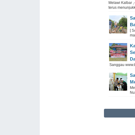
Melawi Kalbar ,
terus menunjuk
Sa
Ba
[ 
ma
Ka
Se
Da
Sanggau ww
Sa
Me
Me
Nuz