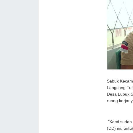
Sabuk Kecama
Langsung Tun
Desa Lubuk Sa
ruang kerjan
"Kami sudah 
(DD) ini, unt