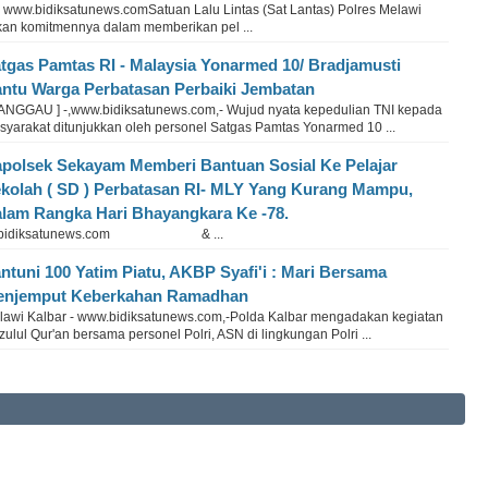
- www.bidiksatunews.comSatuan Lalu Lintas (Sat Lantas) Polres Melawi
kan komitmennya dalam memberikan pel ...
tgas Pamtas RI - Malaysia Yonarmed 10/ Bradjamusti
ntu Warga Perbatasan Perbaiki Jembatan
SANGGAU ] -,www.bidiksatunews.com,- Wujud nyata kepedulian TNI kepada
syarakat ditunjukkan oleh personel Satgas Pamtas Yonarmed 10 ...
polsek Sekayam Memberi Bantuan Sosial Ke Pelajar
kolah ( SD ) Perbatasan RI- MLY Yang Kurang Mampu,
lam Rangka Hari Bhayangkara Ke -78.
w.bidiksatunews.com & ...
ntuni 100 Yatim Piatu, AKBP Syafi'i : Mari Bersama
njemput Keberkahan Ramadhan
lawi Kalbar - www.bidiksatunews.com,-Polda Kalbar mengadakan kegiatan
ulul Qur'an bersama personel Polri, ASN di lingkungan Polri ...