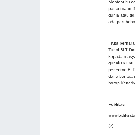
Manfaat itu a
penerimaan B
dunia atau ti
ada perubaha
"Kita berhar
Tunai BLT Dan
kepada masya
gunakan untuk
penerima BLT 
dana bantuan 
harap Kenedy
Publikasi:
www.bidiksat
(z)