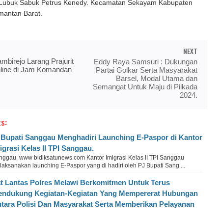
Lubuk Sabuk Petrus Kenedy. Kecamatan Sekayam Kabupaten
mantan Barat.
NEXT
mbirejo Larang Prajurit
Eddy Raya Samsuri : Dukungan
nline di Jam Komandan
Partai Golkar Serta Masyarakat
Barsel, Modal Utama dan
Semangat Untuk Maju di Pilkada
2024.
s:
 Bupati Sanggau Menghadiri Launching E-Paspor di Kantor
igrasi Kelas II TPI Sanggau.
nggau. www bidiksatunews.com Kantor Imigrasi Kelas II TPI Sanggau
aksanakan launching E-Paspor yang di hadiri oleh PJ Bupati Sang ...
t Lantas Polres Melawi Berkomitmen Untuk Terus
ndukung Kegiatan-Kegiatan Yang Mempererat Hubungan
tara Polisi Dan Masyarakat Serta Memberikan Pelayanan