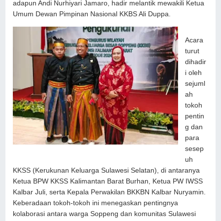
adapun Andi Nurhiyari Jamaro, hadir melantik mewakili Ketua
Umum Dewan Pimpinan Nasional KKBS Ali Duppa.
Acara
turut
dihadir
i oleh
sejuml
ah
tokoh
pentin
g dan
para
sesep
uh
KKSS (Kerukunan Keluarga Sulawesi Selatan), di antaranya
Ketua BPW KKSS Kalimantan Barat Burhan, Ketua PW IWSS
Kalbar Juli, serta Kepala Perwakilan BKKBN Kalbar Nuryamin.
Keberadaan tokoh-tokoh ini menegaskan pentingnya
kolaborasi antara warga Soppeng dan komunitas Sulawesi