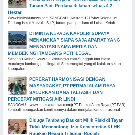
Tanam Padi Perdana di lahan seluas 4,2
Hektar
Www.bidiksatunews.com-SANGGAU - Kasrem 121/Abw Kolonel Inf
Dadang Ismai Marzuki, S.I.P., tanam padi perdana di Lahan Ketah ...
DI MINTA KEPADA KAPOLRI SUPAYA
MENANGKAP SIAPA SAJA APARAT YANG
MENGATASI NAMA MEDIA DAN
MEMBEKINGI TAMBANG PETI ILEGAL
Sanggau Kalbar -www.bidiksatunews.com-Sungguh luar biasa
maraknya tambang peti ilegal di Semerangkai yang di katakan setiap
kabupaten ...
PERERAT HARMONISASI DENGAN
MASYARAKAT, PT PERMAI ALAM RAYA
SALURKAN DANA TALI ASIH DAN
PERCEPAT MITIGASI AIR LINDI
SANGGAU – www.bidiksatunews.com⁠�PT Permai Alam Raya (PT PAR)
kembali menegaskan komitmennya dalam menjalankan operasional ...
Diduga Tambang Bauksit Milik Riski di Tayan
Tidak Mengantongi Izin Kementerian KLHK,
Rugikan Negara Triliunan Rupiah