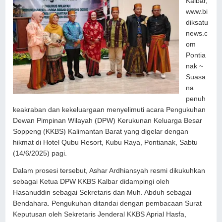
Kalbar,
www.bi
diksatu
news.c
om
Pontia
nak ~
Suasa
na
penuh
keakraban dan kekeluargaan menyelimuti acara Pengukuhan
Dewan Pimpinan Wilayah (DPW) Kerukunan Keluarga Besar
Soppeng (KKBS) Kalimantan Barat yang digelar dengan
hikmat di Hotel Qubu Resort, Kubu Raya, Pontianak, Sabtu
(14/6/2025) pagi.
Dalam prosesi tersebut, Ashar Ardhiansyah resmi dikukuhkan
sebagai Ketua DPW KKBS Kalbar didampingi oleh
Hasanuddin sebagai Sekretaris dan Muh. Abduh sebagai
Bendahara. Pengukuhan ditandai dengan pembacaan Surat
Keputusan oleh Sekretaris Jenderal KKBS Aprial Hasfa,