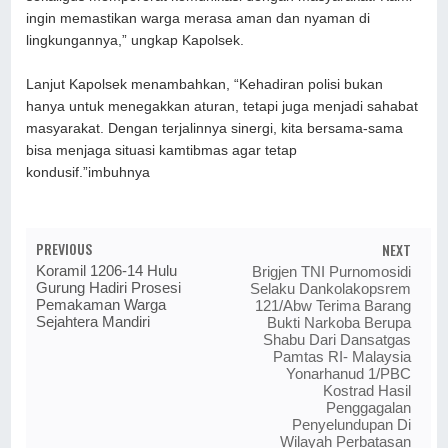
ingin memastikan warga merasa aman dan nyaman di
lingkungannya,” ungkap Kapolsek.
Lanjut Kapolsek menambahkan, “Kehadiran polisi bukan
hanya untuk menegakkan aturan, tetapi juga menjadi sahabat
masyarakat. Dengan terjalinnya sinergi, kita bersama-sama
bisa menjaga situasi kamtibmas agar tetap
kondusif.”imbuhnya
PREVIOUS
NEXT
Koramil 1206-14 Hulu
Brigjen TNI Purnomosidi
Gurung Hadiri Prosesi
Selaku Dankolakopsrem
Pemakaman Warga
121/Abw Terima Barang
Sejahtera Mandiri
Bukti Narkoba Berupa
Shabu Dari Dansatgas
Pamtas RI- Malaysia
Yonarhanud 1/PBC
Kostrad Hasil
Penggagalan
Penyelundupan Di
Wilayah Perbatasan