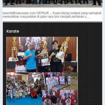
www.bidiksatunews com SEPAUK – Suara bising knalpot yang seringkali
meresahkan masyarakat di jalan raya kini menjadi perhatian s...
Karate