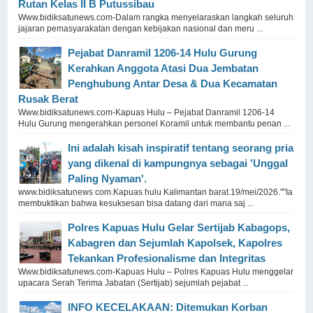
Rutan Kelas II B Putussibau
Www.bidiksatunews.com-Dalam rangka menyelaraskan langkah seluruh
jajaran pemasyarakatan dengan kebijakan nasional dan meru ...
Pejabat Danramil 1206-14 Hulu Gurung
Kerahkan Anggota Atasi Dua Jembatan
Penghubung Antar Desa & Dua Kecamatan
Rusak Berat
Www.bidiksatunews.com-Kapuas Hulu – Pejabat Danramil 1206-14
Hulu Gurung mengerahkan personel Koramil untuk membantu penan ...
Ini adalah kisah inspiratif tentang seorang pria
yang dikenal di kampungnya sebagai 'Unggal
Paling Nyaman'.
www.bidiksatunews com.Kapuas hulu Kalimantan barat.19/mei/2026.""Ia
membuktikan bahwa kesuksesan bisa datang dari mana saj ...
Polres Kapuas Hulu Gelar Sertijab Kabagops,
Kabagren dan Sejumlah Kapolsek, Kapolres
Tekankan Profesionalisme dan Integritas
Www.bidiksatunews.com-Kapuas Hulu – Polres Kapuas Hulu menggelar
upacara Serah Terima Jabatan (Sertijab) sejumlah pejabat ...
INFO KECELAKAAN: Ditemukan Korban