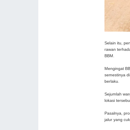
Selain itu, p
rawan terhada
BBM.
Mengingat BB
semestinya d
berlaku.
Sejumlah warg
lokasi tersebu
Pasalnya, pro
jalur yang cu