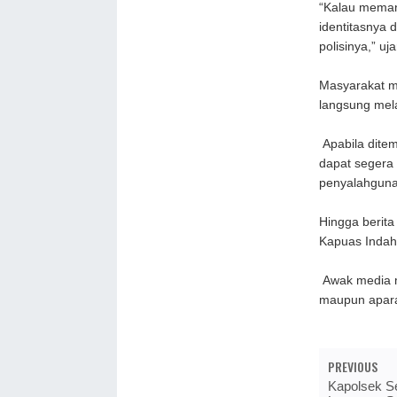
“Kalau meman
identitasnya 
polisinya,” u
Masyarakat me
langsung mela
Apabila dite
dapat segera
penyalahguna
Hingga berita
Kapuas Indah 
Awak media m
maupun aparat
PREVIOUS
Kapolsek S