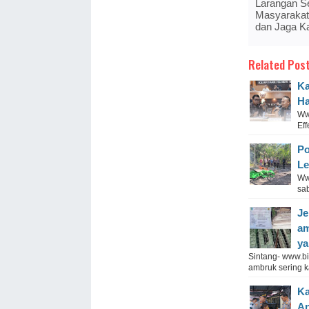
Larangan Se
Masyarakat
dan Jaga K
Related Post
Ka
H
Ww
Eff
Po
Le
Ww
sa
Je
am
ya
Sintang- www.b
ambruk sering ka
Ka
An