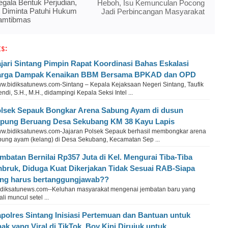
gala Bentuk Perjudian,
Heboh, Isu Kemunculan Pocong
 Diminta Patuhi Hukum
Jadi Perbincangan Masyarakat
amtibmas
s:
jari Sintang Pimpin Rapat Koordinasi Bahas Eskalasi
arga Dampak Kenaikan BBM Bersama BPKAD dan OPD
w.bidiksatunews.com-Sintang – Kepala Kejaksaan Negeri Sintang, Taufik
endi, S.H., M.H., didampingi Kepala Seksi Intel ...
lsek Sepauk Bongkar Arena Sabung Ayam di dusun
pung Beruang Desa Sekubang KM 38 Kayu Lapis
w.bidiksatunews.com-Jajaran Polsek Sepauk berhasil membongkar arena
bung ayam (kelang) di Desa Sekubang, Kecamatan Sep ...
mbatan Bernilai Rp357 Juta di Kel. Mengurai Tiba-Tiba
bruk, Diduga Kuat Dikerjakan Tidak Sesuai RAB-Siapa
ng harus bertanggungjawab??
idiksatunews.com--Keluhan masyarakat mengenai jembatan baru yang
li muncul setel ...
polres Sintang Inisiasi Pertemuan dan Bantuan untuk
ak yang Viral di TikTok, Boy Kini Dirujuk untuk