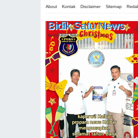
About
Kontak
Disclaimer
Sitemap
Redak
Bidik Satu News
Berita Aktual Tajam dan Terpercaya